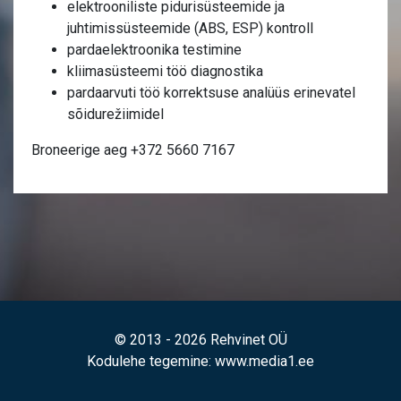
elektrooniliste pidurisüsteemide ja
juhtimissüsteemide (ABS, ESP) kontroll
pardaelektroonika testimine
kliimasüsteemi töö diagnostika
pardaarvuti töö korrektsuse analüüs erinevatel
sõidurežiimidel
Broneerige aeg +372 5660 7167
© 2013 - 2026 Rehvinet OÜ
Kodulehe tegemine
: www.media1.ee