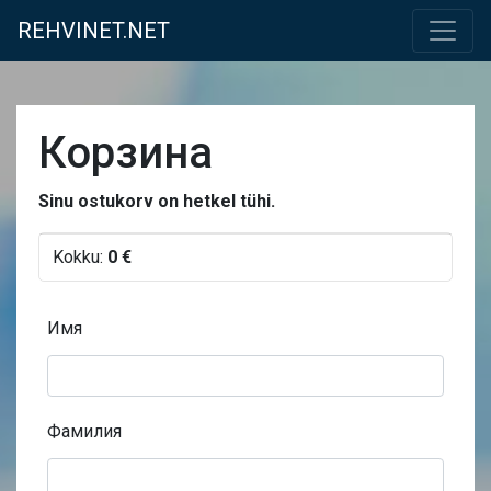
REHVINET.NET
Корзина
Sinu ostukorv on hetkel tühi.
Kokku:
0 €
Имя
Фамилия