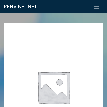
REHVINET.NET