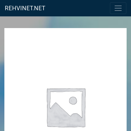
REHVINET.NET