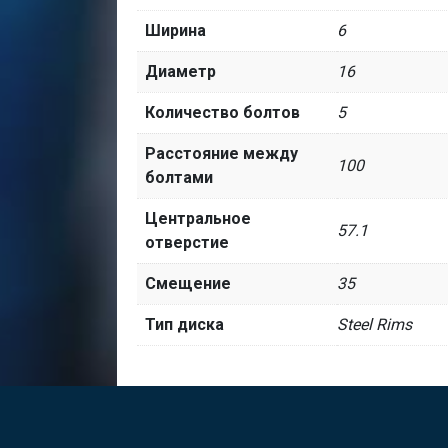
Ширина
6
Диаметр
16
Количество болтов
5
Расстояние между
100
болтами
Центральное
57.1
отверстие
Смещение
35
Тип диска
Steel Rims